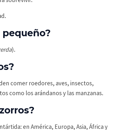
ad.
ás pequeño?
zerda
).
os?
en comer roedores, aves, insectos,
utos como los arándanos y las manzanas.
zorros?
ártida: en América, Europa, Asia, África y