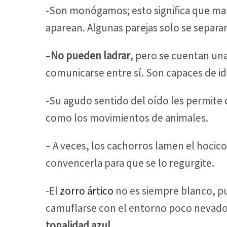
-Son monógamos; esto significa que man
aparean. Algunas parejas solo se separ
–
No pueden ladrar
, pero se cuentan una
comunicarse entre sí. Son capaces de ide
-Su agudo sentido del oído les permite 
como los movimientos de animales.
– A veces, los cachorros lamen el hocic
convencerla para que se lo regurgite.
-El
zorro ártico
no es siempre blanco, pu
camuflarse con el entorno poco nevad
tonalidad azul
.