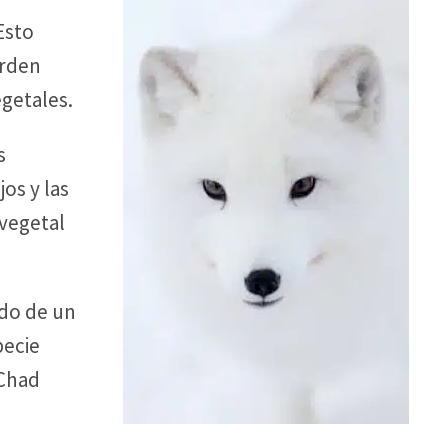
 Esto
orden
egetales.
s
os y las
 vegetal
ado de un
pecie
 Chad