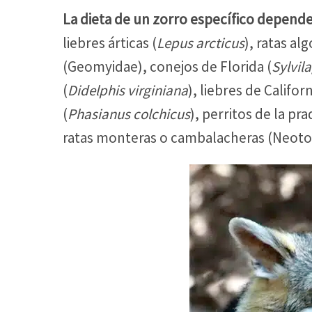
La dieta de un zorro específico depend
liebres árticas (
Lepus arcticus
), ratas al
(Geomyidae), conejos de Florida (
Sylvil
(
Didelphis virginiana
), liebres de Californ
(
Phasianus colchicus
), perritos de la p
ratas monteras o cambalacheras (Neoto