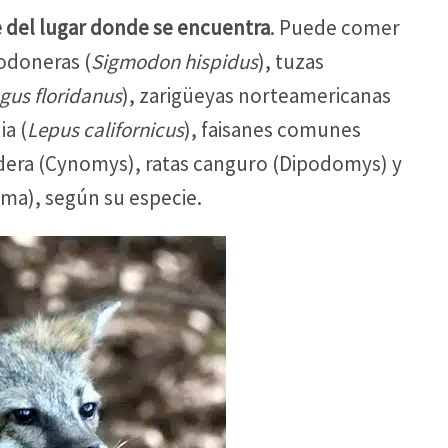
e del lugar donde se encuentra
. Puede comer
godoneras (
Sigmodon hispidus
), tuzas
agus floridanus
), zarigüeyas norteamericanas
ia (
Lepus californicus
), faisanes comunes
radera (Cynomys), ratas canguro (Dipodomys) y
ma), según su especie.